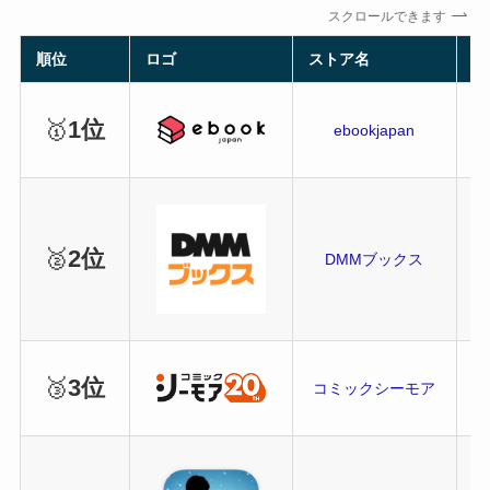
スクロールできます
順位
ロゴ
ストア名
全
🥇
1位
ebookjapan
🥈
2位
DMMブックス
🥉
3位
コミックシーモア