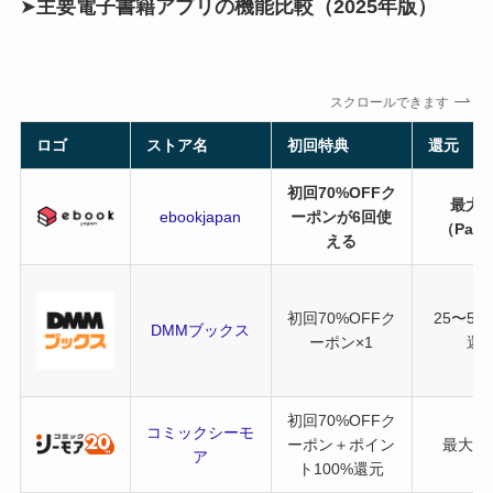
➤
主要電子書籍アプリの機能比較（2025年版）
スクロールできます
ロゴ
ストア名
初回特典
還元
初回70%OFFク
最大3
ebookjapan
ーポンが6回使
（Pay
える
初回70%OFFク
25〜5
DMMブックス
ーポン×1
還
初回70%OFFク
コミックシーモ
ーポン＋ポイン
最大100
ア
ト100%還元