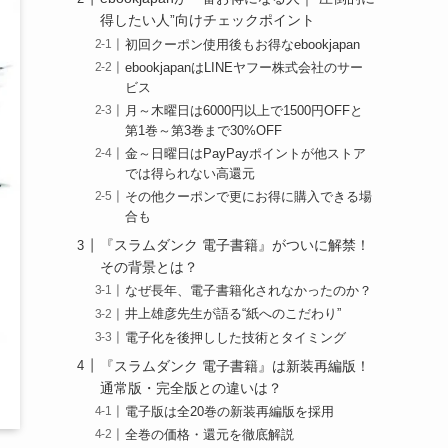
得したい人”向けチェックポイント
初回クーポン使用後もお得なebookjapan
ebookjapanはLINEヤフー株式会社のサー
ビス
月～木曜日は6000円以上で1500円OFFと
第1巻～第3巻まで30%OFF
金～日曜日はPayPayポイントが他ストア
では得られない高還元
その他クーポンで更にお得に購入できる場
合も
『スラムダンク 電子書籍』がついに解禁！
その背景とは？
なぜ長年、電子書籍化されなかったのか？
井上雄彦先生が語る“紙へのこだわり”
電子化を後押しした技術とタイミング
『スラムダンク 電子書籍』は新装再編版！
通常版・完全版との違いは？
電子版は全20巻の新装再編版を採用
全巻の価格・還元を徹底解説