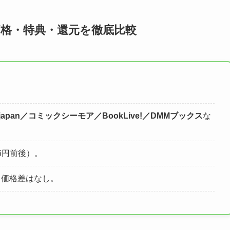
格・特典・還元を徹底比較
。
okjapan／コミックシーモア／BookLive!／DMMブックス
な
96円前後）。
る価格差はなし。