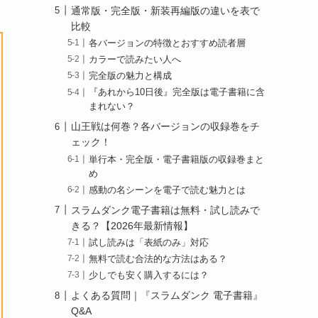
通常版・完全版・新装再編版の違いを表で
比較
各バージョンの特徴とおすすめ読者層
カラーで読みたい人へ
完全版の魅力と構成
『あれから10日後』完全版は電子書籍に含
まれない？
山王戦は何巻？各バージョンの収録巻をチ
ェック！
単行本・完全版・電子書籍版の収録巻まと
め
感動の名シーンを電子で読む魅力とは
スラムダンク電子書籍は無料・試し読みで
きる？【2026年最新情報】
試し読みは「表紙のみ」対応
無料で読む合法的な方法はある？
少しでも安く購入するには？
よくある質問｜『スラムダンク 電子書籍』
Q&A