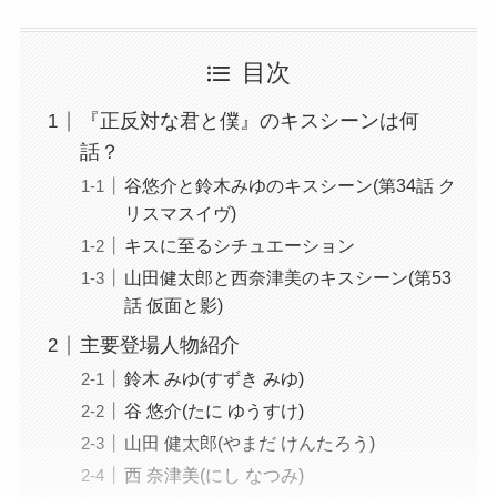
目次
『正反対な君と僕』のキスシーンは何
話？
谷悠介と鈴木みゆのキスシーン(第34話 ク
リスマスイヴ)
キスに至るシチュエーション
山田健太郎と西奈津美のキスシーン(第53
話 仮面と影)
主要登場人物紹介
鈴木 みゆ(すずき みゆ)
谷 悠介(たに ゆうすけ)
山田 健太郎(やまだ けんたろう)
西 奈津美(にし なつみ)