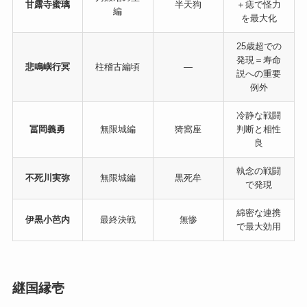
甘露寺蜜璃
半天狗
＋痣で怪力
編
を最大化
25歳超での
発現＝寿命
悲鳴嶼行冥
柱稽古編頃
―
説への重要
例外
冷静な戦闘
冨岡義勇
無限城編
猗窩座
判断と相性
良
執念の戦闘
不死川実弥
無限城編
黒死牟
で発現
綿密な連携
伊黒小芭内
最終決戦
無惨
で最大効用
継国縁壱