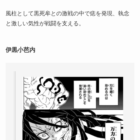
風柱として黒死牟との激戦の中で痣を発現、執念
と激しい気性が戦闘を支える。
伊黒小芭内