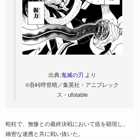
出典:
鬼滅の刃
より
©吾峠呼世晴／集英社・アニプレック
ス・ufotable
蛇柱で、無惨との最終決戦において痣を顕現し、
緻密な連携と共に戦い抜いた。