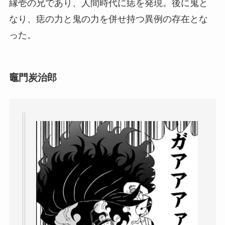
縁壱の兄であり、人間時代に痣を発現。後に鬼と
なり、痣の力と鬼の力を併せ持つ異例の存在とな
った。
竈門炭治郎