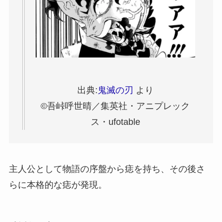
出典:
鬼滅の刃
より
©吾峠呼世晴／集英社・アニプレック
ス・ufotable
主人公として物語の序盤から痣を持ち、その後さ
らに本格的な痣が発現。