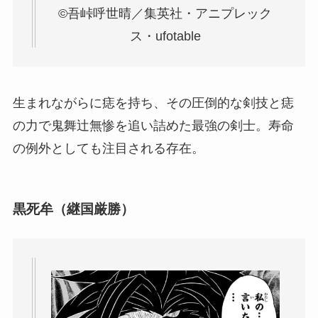
©吾峠呼世晴／集英社・アニプレック
ス・ufotable
生まれながらに痣を持ち、その圧倒的な剣技と痣
の力で鬼舞辻無惨を追い詰めた最強の剣士。寿命
の例外としても注目される存在。
黒死牟（継国厳勝）