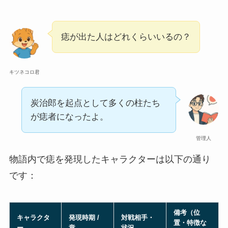
痣が出た人はどれくらいいるの？
キツネコロ君
炭治郎を起点として多くの柱たち
が痣者になったよ。
管理人
物語内で痣を発現したキャラクターは以下の通り
です：
備考（位
キャラクタ
発現時期 /
対戦相手・
置・特徴な
ー
章
状況