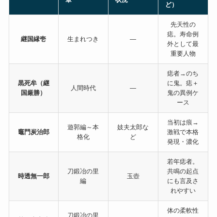
ど）
先天性の
痣。寿命例
継国縁壱
生まれつき
―
外として最
重要人物
痣者→のち
黒死牟（継
に鬼。痣＋
人間時代
―
国厳勝）
鬼の異例ケ
ース
当初は痕→
遊郭編～本
妓夫太郎な
竈門炭治郎
激戦で本格
格化
ど
発現・濃化
若年痣者。
刀鍛冶の里
共鳴の起点
時透無一郎
玉壺
編
にも言及さ
れやすい
体の柔軟性
刀鍛冶の里