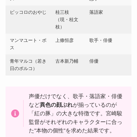
ピッコロのおやじ
桂三枝
落語家
（現・桂文
枝）
マンマユート・ボ
上條恒彦
歌手・俳優
ス
青年マルコ（若き
古本新乃輔
俳優
日のポルコ）
声優だけでなく、歌手・落語家・俳優
など
異色の顔ぶれ
が揃っているのが
「紅の豚」の大きな特徴です。宮崎駿
監督がそれぞれのキャラクターに合っ
た”本物の個性”を求めた結果です。