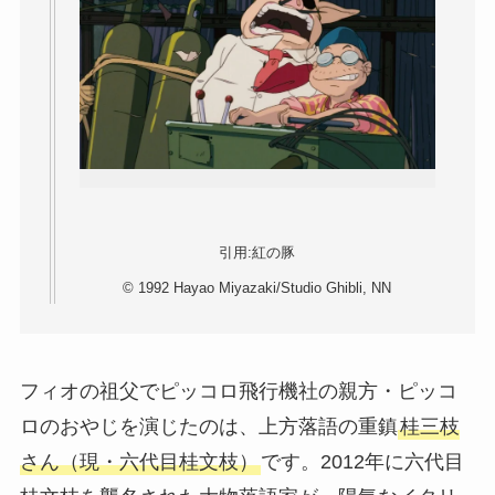
引用:紅の豚
© 1992 Hayao Miyazaki/Studio Ghibli, NN
フィオの祖父でピッコロ飛行機社の親方・ピッコ
ロのおやじを演じたのは、上方落語の重鎮
桂三枝
さん（現・六代目桂文枝）
です。2012年に六代目